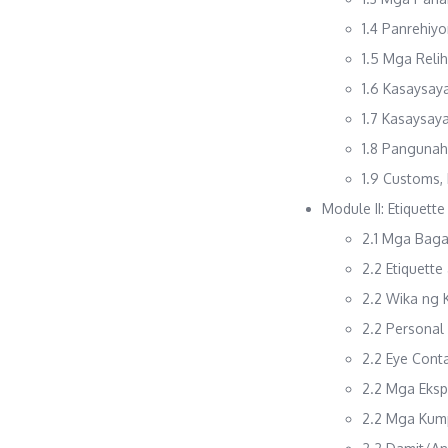
1.4 Panrehiy
1.5 Mga Reli
1.6 Kasaysay
1.7 Kasaysay
1.8 Panguna
1.9 Customs,
Module II: Etiquet
2.1 Mga Baga
2.2 Etiquett
2.2 Wika ng
2.2 Persona
2.2 Eye Cont
2.2 Mga Eks
2.2 Mga Kum