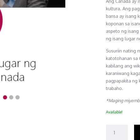
Ang Canada ay i
kultura. Ang pa
bansa ay isang k
koponan sa isan
aspeto ng isang 
ng isang lugar 
Susuriin nating
katotohanan sa 
kabilang ang wi
karaniwang kaga
pagpapakita ng k
trabaho.
*
Maging miyemb
Available!