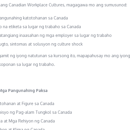
ang Canadian Workplace Cultures, magagawa mo ang sumusunod:
angunahing katotohanan sa Canada
 na etiketa sa lugar ng trabaho sa Canada
atangiang inaasahan ng mga employer sa lugar ng trabaho
gto, sintomas at solusyon ng culture shock
mit ng iyong natutunan sa kursong ito, mapapahusay mo ang iyon
koponan sa lugar ng trabaho.
 Mga Pangunahing Paksa
tohanan at Figure sa Canada
pisyo ng Pag-alam Tungkol sa Canada
ya at Mga Rehiyon ng Canada
hon at Klima ng Canada