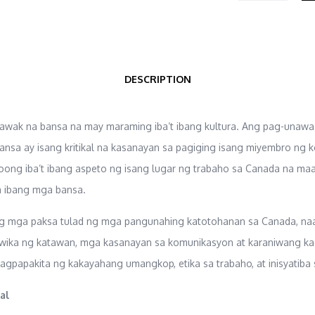
DESCRIPTION
awak na bansa na may maraming iba’t ibang kultura. Ang pag-unawa
nsa ay isang kritikal na kasanayan sa pagiging isang miyembro ng 
ong iba’t ibang aspeto ng isang lugar ng trabaho sa Canada na maaa
a ibang mga bansa.
ang mga paksa tulad ng mga pangunahing katotohanan sa Canada, naa
 wika ng katawan, mga kasanayan sa komunikasyon at karaniwang ka
agpapakita ng kakayahang umangkop, etika sa trabaho, at inisyatiba 
al