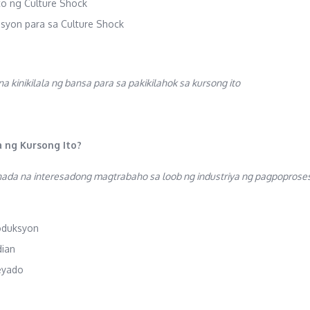
o ng Culture Shock
syon para sa Culture Shock
 kinikilala ng bansa para sa pakikilahok sa kursong ito
 ng Kursong Ito?
ada na interesadong magtrabaho sa loob ng industriya ng pagpoproses
oduksyon
ian
eyado