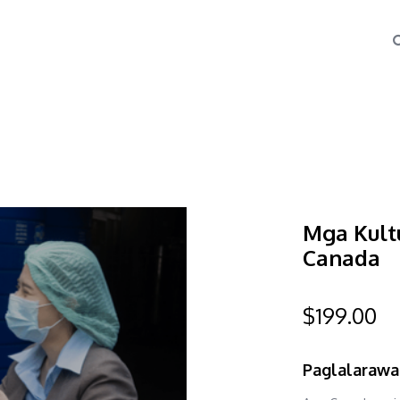
Mga Kult
Canada
$
199.00
Paglalaraw