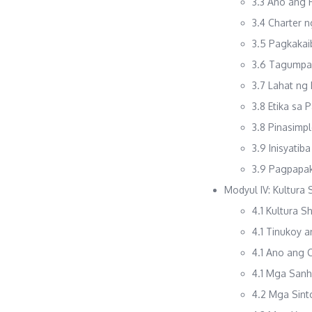
3.3 Ano ang 
3.4 Charter 
3.5 Pagkaka
3.6 Tagumpay
3.7 Lahat ng
3.8 Etika sa
3.8 Pinasimp
3.9 Inisyatib
3.9 Pagpapaki
Modyul IV: Kultura
4.1 Kultura 
4.1 Tinukoy 
4.1 Ano ang 
4.1 Mga Sanh
4.2 Mga Sint