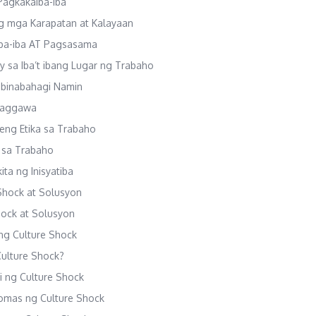
Pagkakaiba-iba
ng mga Karapatan at Kalayaan
iba-iba AT Pagsasama
 sa Iba’t ibang Lugar ng Trabaho
 Ibinabahagi Namin
 Paggawa
leng Etika sa Trabaho
a sa Trabaho
ta ng Inisyatiba
 Shock at Solusyon
Shock at Solusyon
ang Culture Shock
Culture Shock?
i ng Culture Shock
omas ng Culture Shock