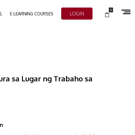
0
LOGIN
E-LEARNING COURSES
ura sa Lugar ng Trabaho sa
an