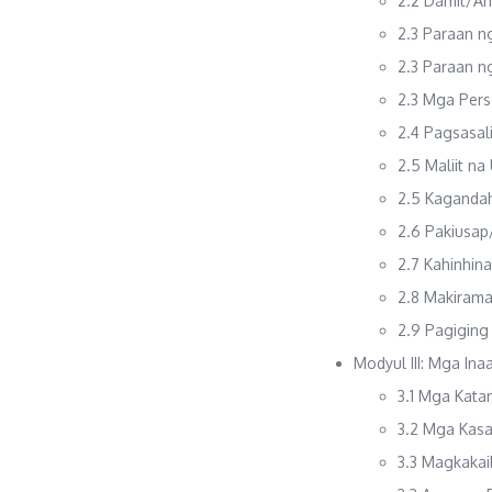
2.2 Damit/A
2.3 Paraan 
2.3 Paraan 
2.3 Mga Pers
2.4 Pagsasal
2.5 Maliit n
2.5 Kagandah
2.6 Pakiusa
2.7 Kahinhin
2.8 Makiram
2.9 Pagigin
Modyul III: Mga In
3.1 Mga Kata
3.2 Mga Kas
3.3 Magkaka