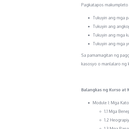
Pagkatapos makumpleto 
Tukuyin ang mga p
Tukuyin ang angkop
Tukuyin ang mga k
Tukuyin ang mga yu
Sa pamamagitan ng pagga
kasosyo o manlalaro ng 
Balangkas ng Kurso at
Module I: Mga Kato
1.1 Mga Bene
1.2 Heograpi
1.3 Mga Pana