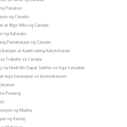
ong Panahon
hiyon ng Canada
an at Mga Wika ng Canada
an ng Katutubo
hing Pamahalaan ng Canada
 Libangan at Kawili-wiling Katotohanan
te sa Trabaho sa Canada
y na Hindi Mo Dapat Sabihin sa mga Canadian
e at mga kasanayan sa komunikasyon
 Katawan
l na Puwang
act
presyon ng Mukha
pas ng Kamay