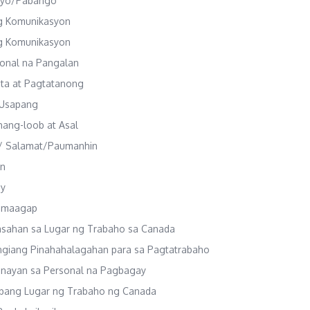
nyo/Pabango
ng Komunikasyon
ng Komunikasyon
onal na Pangalan
ita at Pagtatanong
a Usapang
ang-loob at Asal
p/ Salamat/Paumanhin
an
ay
g maagap
aasahan sa Lugar ng Trabaho sa Canada
ngiang Pinahahalagahan para sa Pagtatrabaho
anayan sa Personal na Pagbagay
ibang Lugar ng Trabaho ng Canada