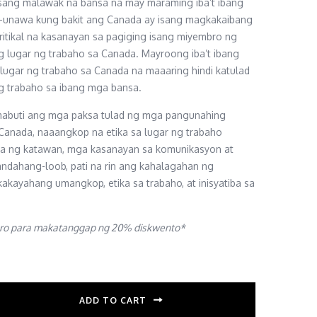
sang malawak na bansa na may maraming iba’t ibang
g-unawa kung bakit ang Canada ay isang magkakaibang
ritikal na kasanayan sa pagiging isang miyembro ng
g lugar ng trabaho sa Canada. Mayroong iba’t ibang
lugar ng trabaho sa Canada na maaaring hindi katulad
ng trabaho sa ibang mga bansa.
 mabuti ang mga paksa tulad ng mga pangunahing
Canada, naaangkop na etika sa lugar ng trabaho
ka ng katawan, mga kasanayan sa komunikasyon at
ndahang-loob, pati na rin ang kahalagahan ng
akayahang umangkop, etika sa trabaho, at inisyatiba sa
ro para makatanggap ng 20% diskwento
*
ADD TO CART