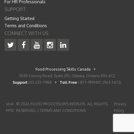
For HR Professionals
SUPPORT
Getting Started
Terms and Conditions
CONNECT WITH US
Food Processing Skills Canada
3030 Conroy Road, Suite 201, Ottawa, Ontario K1G 6C2
Support
613-237-7988
Toll Free
1-877-9FPHRC (963-7472)
Visit
© 2026 FOOD PROCESSORS INSTIUTE. ALL RIGHTS
Privacy
FPSC
RESERVED. |
TERMS AND CONDITIONS
Policy