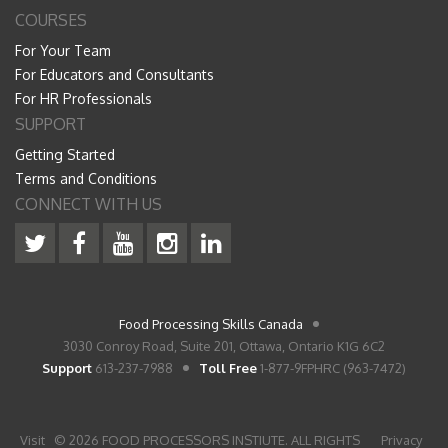
COURSES
For Your Team
For Educators and Consultants
For HR Professionals
SUPPORT
Getting Started
Terms and Conditions
CONNECT WITH US
Food Processing Skills Canada
3030 Conroy Road, Suite 201, Ottawa, Ontario K1G 6C2
Support
613-237-7988
Toll Free
1-877-9FPHRC (963-7472)
Visit
© 2026 FOOD PROCESSORS INSTIUTE. ALL RIGHTS
Privacy