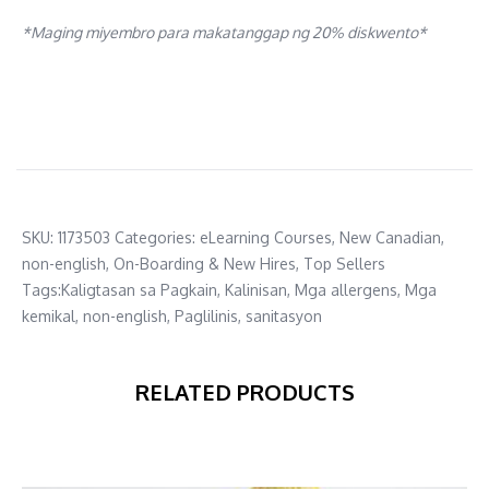
*Maging miyembro para makatanggap ng 20% diskwento
*
SKU:
1173503
Categories:
eLearning Courses
,
New Canadian
,
non-english
,
On-Boarding & New Hires
,
Top Sellers
Tags:
Kaligtasan sa Pagkain
,
Kalinisan
,
Mga allergens
,
Mga
kemikal
,
non-english
,
Paglilinis
,
sanitasyon
RELATED PRODUCTS