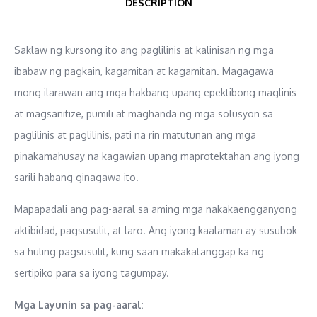
DESCRIPTION
Saklaw ng kursong ito ang paglilinis at kalinisan ng mga
ibabaw ng pagkain, kagamitan at kagamitan. Magagawa
mong ilarawan ang mga hakbang upang epektibong maglinis
at magsanitize, pumili at maghanda ng mga solusyon sa
paglilinis at paglilinis, pati na rin matutunan ang mga
pinakamahusay na kagawian upang maprotektahan ang iyong
sarili habang ginagawa ito.
Mapapadali ang pag-aaral sa aming mga nakakaengganyong
aktibidad, pagsusulit, at laro. Ang iyong kaalaman ay susubok
sa huling pagsusulit, kung saan makakatanggap ka ng
sertipiko para sa iyong tagumpay.
Mga Layunin sa pag-aaral: