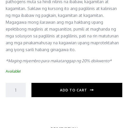
pathogens mula sa hindi nilinis na ibabaw, kagamitan at
kagamitan. Saklaw ng kursong ito ang paglilinis at kalinisan
ng mga ibabaw ng pagkain, kagamitan at kagamitan.
Magagawa mong ilarawan ang mga hakbang upang
epektibong maglinis at magsanitize, pumili at maghanda ng
mga solusyon sa paglilinis at paglilinis, pati na rin matutunan
ang mga pinakamahusay na kagawian upang maprotektahan
ang iyong sarili habang ginagawa ito.
*Maging miyembro para makatanggap ng 20% diskwento
*
Available!
ADD TO CART