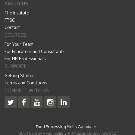
ABOUT US
The Institute
FPSC
Contact
COURSES
For Your Team
For Educators and Consultants
For HR Professionals
SUPPORT
Getting Started
Terms and Conditions
CONNECT WITH US
Food Processing Skills Canada
3030 Conroy Road, Suite 201, Ottawa, Ontario K1G 6C2