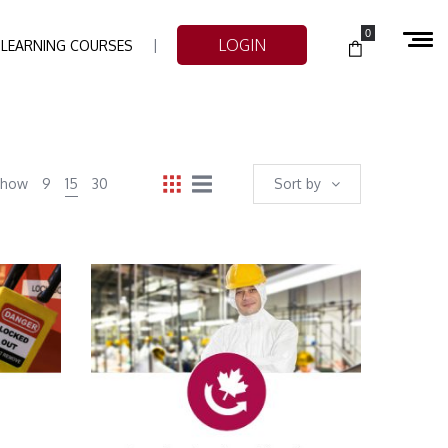
0
LOGIN
-LEARNING COURSES
Show
9
15
30
Sort by