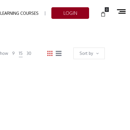
0
LOGIN
-LEARNING COURSES
Show
9
15
30
Sort by